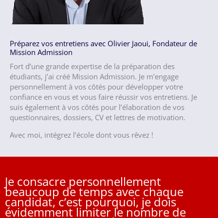
Préparez vos entretiens avec Olivier Jaoui, Fondateur de
Mission Admission
Fort d’une grande expertise de la préparation des
étudiants, j’ai créé Mission Admission. Je m’engage
personnellement à vos côtés pour développer votre
confiance en vous et vous faire réussir vos entretiens. Je
suis également à vos côtés pour l’élaboration de vos
questionnaires, dossiers, CV et lettres de motivation.
Avec moi, intégrez l’école dont vous rêvez !
Je consacre personnellement
beaucoup de temps avec chaque
candidat, c’est pourquoi, je dois
évidemment limiter le nombre de