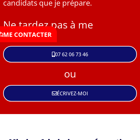
candidats que je prépare.
Ne tardez pas à me
contacter !
ME CONTACTER
07 62 06 73 46
ou
ÉCRIVEZ-MOI
W
M
5
4