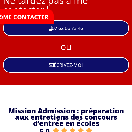
Ne tardez pas à me
contacter !
ME CONTACTER
07 62 06 73 46
ou
ÉCRIVEZ-MOI
W
M
5
4
Mission Admission : préparation
o
i
.
6
aux entretiens des concours
r
s
0
0
d’entrée en écoles
k
s
5.0