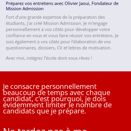
Préparez vos entretiens avec Olivier Jaoui, Fondateur de
Mission Admission
Fort d’une grande expertise de la préparation des
étudiants, j’ai créé Mission Admission. Je m’engage
personnellement à vos côtés pour développer votre
confiance en vous et vous faire réussir vos entretiens. Je
suis également à vos côtés pour l’élaboration de vos
questionnaires, dossiers, CV et lettres de motivation.
Avec moi, intégrez l’école dont vous rêvez !
Je consacre personnellement
beaucoup de temps avec chaque
candidat, c’est pourquoi, je dois
évidemment limiter le nombre de
candidats que je prépare.