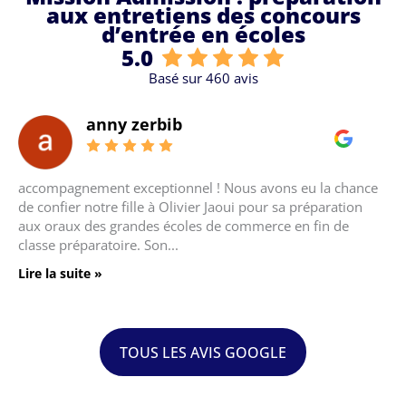
o
i
.
6
aux entretiens des concours
r
s
0
0
d’entrée en écoles
k
s
5.0
I
i
Basé sur 460 avis
n
o
T
n
o
A
Julia Abessera
g
d
e
m
t
i
avons eu la chance
J’ai fait appel à Monsieur Jaoui pour une 
h
s
our sa préparation
d’entretien pour le Bachelor AIDAMS de 
e
s
erce en fin de
Essec, son aide a été précieuse, il m’a do
r
i
très...
,
o
1
n
Lire la suite »
2
:
R
p
u
r
e
é
TOUS LES AVIS GOOGLE
M
p
a
a
r
r