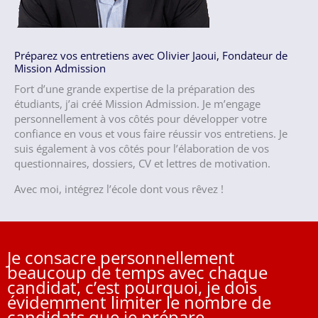
Préparez vos entretiens avec Olivier Jaoui, Fondateur de
Mission Admission
Fort d’une grande expertise de la préparation des
étudiants, j’ai créé Mission Admission. Je m’engage
personnellement à vos côtés pour développer votre
confiance en vous et vous faire réussir vos entretiens. Je
suis également à vos côtés pour l’élaboration de vos
questionnaires, dossiers, CV et lettres de motivation.
Avec moi, intégrez l’école dont vous rêvez !
Je consacre personnellement
beaucoup de temps avec chaque
candidat, c’est pourquoi, je dois
évidemment limiter le nombre de
candidats que je prépare.