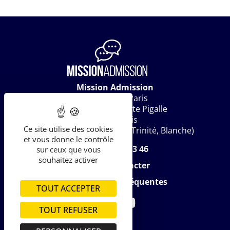
Mission Admission
c/o Work In Paris
20 rue Jean-Baptiste Pigalle
75009 Paris
Ce site utilise des cookies
(M° Saint-Lazare, Auber, Trinité, Blanche)
et vous donne le contrôle
07 62 06 73 46
sur ceux que vous
souhaitez activer
Me contacter
Questions fréquentes
TOUT ACCEPTER
TOUT REFUSER