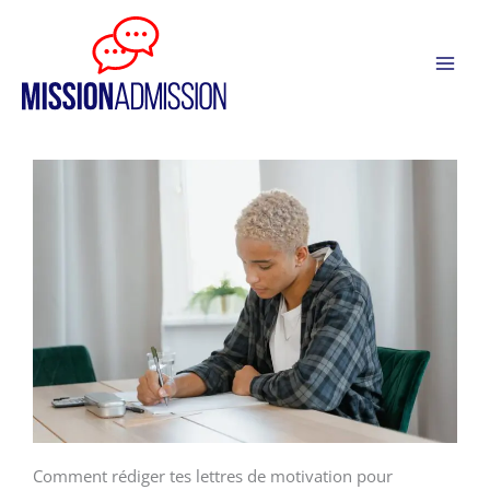
Aller
Panneau de gestion des cookies
au
contenu
Comment rédiger tes lettres de motivation pour