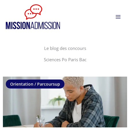
Aller
Panneau de gestion des cookies
au
contenu
Le blog des concours
Sciences Po Paris Bac
Orientation / Parcoursup