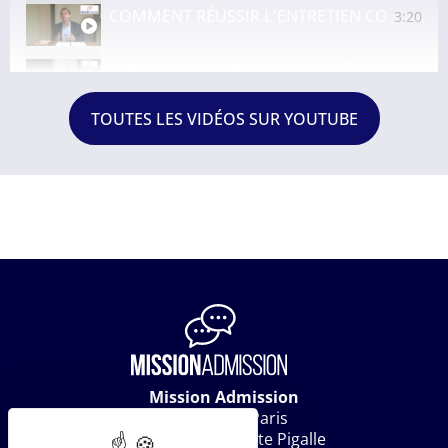
COMMENT RÉUSSIR L'ENTRETIEN COLLECTI
3:20
ENTRETIENS DE PERSONNALITÉ : COMMENT
2:54
TOUTES LES VIDÉOS SUR YOUTUBE
Mission Admission
c/o Work In Paris
20 rue Jean-Baptiste Pigalle